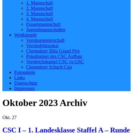
1. Mannschaft
2. Mannschaft
3. Mannschaft
4. Mannschaft
Frauenmannschaft
Jugendmannschaften
Wettkämpfe
Vereinsmeisterschaft
Vereinsblitzpokal
Chemnitzer Blitz Grand Prix
Pokalturnier des CSC Aufbau
Vergleichskampf CSC vs GSC
Chemnitzer Schach Cup
Fotogalerie
Links
Datenschutz
Impressum
Oktober 2023
Archiv
Okt.
27
CSC I – 1. Landesklasse Staffel A – Runde