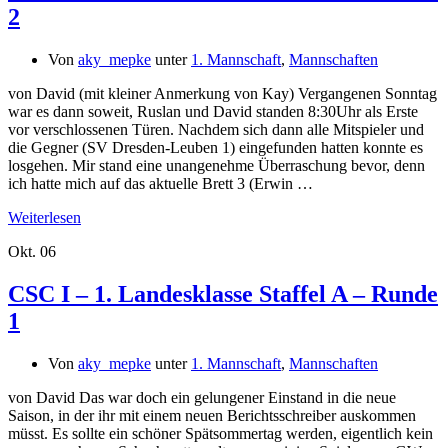
2
Von
aky_mepke
unter
1. Mannschaft
,
Mannschaften
von David (mit kleiner Anmerkung von Kay) Vergangenen Sonntag
war es dann soweit, Ruslan und David standen 8:30Uhr als Erste
vor verschlossenen Türen. Nachdem sich dann alle Mitspieler und
die Gegner (SV Dresden-Leuben 1) eingefunden hatten konnte es
losgehen. Mir stand eine unangenehme Überraschung bevor, denn
ich hatte mich auf das aktuelle Brett 3 (Erwin …
Weiterlesen
Okt.
06
CSC I – 1. Landesklasse Staffel A – Runde
1
Von
aky_mepke
unter
1. Mannschaft
,
Mannschaften
von David Das war doch ein gelungener Einstand in die neue
Saison, in der ihr mit einem neuen Berichtsschreiber auskommen
müsst. Es sollte ein schöner Spätsommertag werden, eigentlich kein