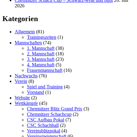
Chemnitzer Schach Cup – Schwarz-weiß und bunt
20. Juli
2026
Kategorien
Allgemein
(81)
Trainingszeiten
(1)
Mannschaften
(74)
1. Mannschaft
(38)
2. Mannschaft
(18)
3. Mannschaft
(23)
4. Mannschaft
(5)
Frauenmannschaft
(16)
Nachwuchs
(76)
Verein
(8)
Spiel und Training
(4)
Vorstand
(1)
Website
(2)
Wettkämpfe
(45)
Chemnitzer Blitz Grand Prix
(3)
Chemnitzer Schachcup
(2)
CSC Aufbau Pokal
(7)
CSC Schachball
(2)
Vereinsblitzpokal
(4)
Vereinsmeisterschaft
(6)