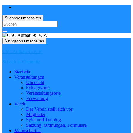
Suchbox umschalten
Search
for:
Navigation umschalten
CSC Aufbau 95 e. V.
Schach in Chemnitz
Startseite
Veranstaltungen
Übersicht
Schlagworte
Veranstaltungsorte
Verwaltung
Verein
Der Verein stellt sich vor
Mitglieder
Spiel und Training
Satzung, Ordnungen, Formulare
Mannschaften