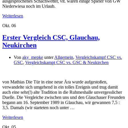
ausgesprochenes Schachwetter, vlt. waren einige Spieler von GW
Niederwiesa noch im Urlaub.
Weiterlesen
Okt.
06
Erster Vergleich CSC, Glauchau,
Neukirchen
Von
aky_mepke
unter
Allgemein
,
Vergleichskampf CSC vs.
GSC
,
Vergleichskampt CSC vs. GSC & Neukirchen
von Mathias Die Tür in eine neue Ära wurde aufgestoßen,
verwandelte sich umgehend in ein tolles Ereignis und trug damit
auch eine sehr(!) alte Tradition in die Ruhmeshalle unvergesslicher
Duelle. Die Vergleiche zwischen uns und den Glauchauer Freunden
begann am 16. September 1989 in Glauchau, wir gewannen 7,5 :
3,5. Damals (wir starteten noch unter …
Weiterlesen
Okt.
05