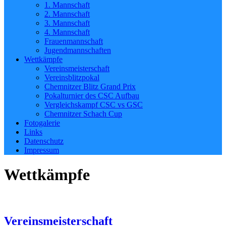
1. Mannschaft
2. Mannschaft
3. Mannschaft
4. Mannschaft
Frauenmannschaft
Jugendmannschaften
Wettkämpfe
Vereinsmeisterschaft
Vereinsblitzpokal
Chemnitzer Blitz Grand Prix
Pokalturnier des CSC Aufbau
Vergleichskampf CSC vs GSC
Chemnitzer Schach Cup
Fotogalerie
Links
Datenschutz
Impressum
Wettkämpfe
Vereinsmeisterschaft