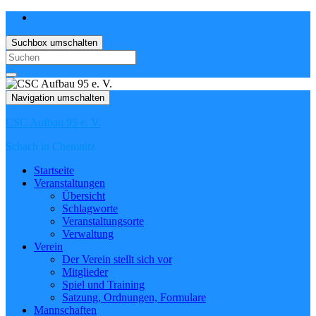
Suchbox umschalten
Search
for:
Navigation umschalten
CSC Aufbau 95 e. V.
Schach in Chemnitz
Startseite
Veranstaltungen
Übersicht
Schlagworte
Veranstaltungsorte
Verwaltung
Verein
Der Verein stellt sich vor
Mitglieder
Spiel und Training
Satzung, Ordnungen, Formulare
Mannschaften