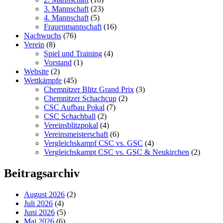
3. Mannschaft
(23)
4. Mannschaft
(5)
Frauenmannschaft
(16)
Nachwuchs
(76)
Verein
(8)
Spiel und Training
(4)
Vorstand
(1)
Website
(2)
Wettkämpfe
(45)
Chemnitzer Blitz Grand Prix
(3)
Chemnitzer Schachcup
(2)
CSC Aufbau Pokal
(7)
CSC Schachball
(2)
Vereinsblitzpokal
(4)
Vereinsmeisterschaft
(6)
Vergleichskampf CSC vs. GSC
(4)
Vergleichskampt CSC vs. GSC & Neukirchen
(2)
Beitragsarchiv
August 2026
(2)
Juli 2026
(4)
Juni 2026
(5)
Mai 2026
(6)