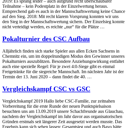
2019: Es sprang leider – auch aufgrund recht überschaubarer
Teilnahme – kein Podestplatz in der Einzelwertung heraus.
Entsprechend gab es auch in der Mannschaftswertung keine Chance
auf den Sieg. 2018: Mit recht klarem Vorsprung konnten wir uns
den Sieg in der Mannschaftswertung sichern. Der Einzelsieg konnte
nicht verteidigt werden, es reichte „nur“ für die Plätze …
Pokalturnier des CSC Aufbau
Alljährlich finden sich starke Spieler aus allen Ecken Sachsens in
Chemnitz ein, um im doppelrundigen Modus den Gewinner unseres
Pokalturniers auszublitzen. Besondere Anziehungswirkung entfaltet
auch eine spezielle Regel: Für je zwei 4:0-Siege gibt es einmal
Freigetränke für die siegreiche Mannschaft. Im nächsten Jahr ist der
Termin der 13. Juni 2020 – dann findet die 40. …
Vergleichskampf CSC vs GSC
Vergleichskampf 2019 Hallo liebe CSC-Familie, zur zeitnahen
Vorbereitung für die erste Runde der neuen Punktspielsaison
besuchten uns am 13.09.2019 unsere Schachfreunde aus Glauchau,
nachdem der Vergleichskampf im Jahr davor aus organisatorischen
Gründen erstmals seit längerer Zeit ausgesetzt werden musste. Das
Ergebnis kann sich sehen lassen: Gesamtsieg und auch Bayo hätte