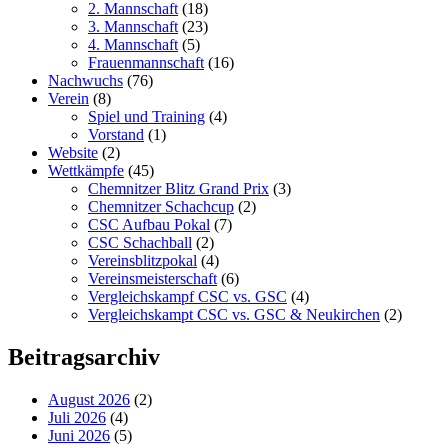
2. Mannschaft
(18)
3. Mannschaft
(23)
4. Mannschaft
(5)
Frauenmannschaft
(16)
Nachwuchs
(76)
Verein
(8)
Spiel und Training
(4)
Vorstand
(1)
Website
(2)
Wettkämpfe
(45)
Chemnitzer Blitz Grand Prix
(3)
Chemnitzer Schachcup
(2)
CSC Aufbau Pokal
(7)
CSC Schachball
(2)
Vereinsblitzpokal
(4)
Vereinsmeisterschaft
(6)
Vergleichskampf CSC vs. GSC
(4)
Vergleichskampt CSC vs. GSC & Neukirchen
(2)
Beitragsarchiv
August 2026
(2)
Juli 2026
(4)
Juni 2026
(5)