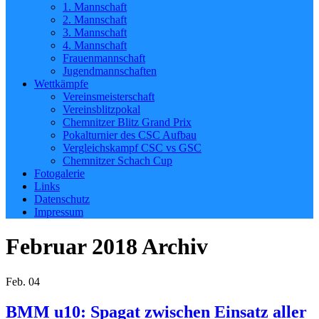
1. Mannschaft
2. Mannschaft
3. Mannschaft
4. Mannschaft
Frauenmannschaft
Jugendmannschaften
Wettkämpfe
Vereinsmeisterschaft
Vereinsblitzpokal
Chemnitzer Blitz Grand Prix
Pokalturnier des CSC Aufbau
Vergleichskampf CSC vs GSC
Chemnitzer Schach Cup
Fotogalerie
Links
Datenschutz
Impressum
Februar 2018
Archiv
Feb.
04
BMM u10: Spagat zwischen Einsatz aller