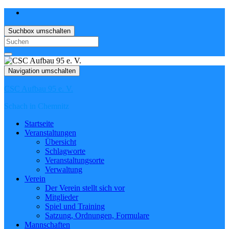
Suchbox umschalten
Search
for:
Navigation umschalten
CSC Aufbau 95 e. V.
Schach in Chemnitz
Startseite
Veranstaltungen
Übersicht
Schlagworte
Veranstaltungsorte
Verwaltung
Verein
Der Verein stellt sich vor
Mitglieder
Spiel und Training
Satzung, Ordnungen, Formulare
Mannschaften