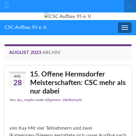
Suc
ums
Search for:
CSC Aufbau 95 e. V.
Navig
umsc
AUGUST 2023
ARCHIV
15. Offene Hermsdorfer
AUG.
Meisterschaften: CSC mehr als
28
nur dabei
Von
aky_mepke
unter
Allgemein
,
Wettkämpfe
von Kay Mit vier Teilnehmern und zwei
(Kategorien-)Siegern gestaltete sich unser Ausflug nach