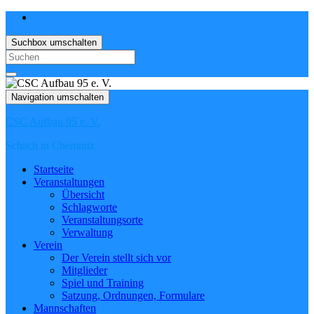
Suchbox umschalten
Search
for:
Navigation umschalten
CSC Aufbau 95 e. V.
Schach in Chemnitz
Startseite
Veranstaltungen
Übersicht
Schlagworte
Veranstaltungsorte
Verwaltung
Verein
Der Verein stellt sich vor
Mitglieder
Spiel und Training
Satzung, Ordnungen, Formulare
Mannschaften