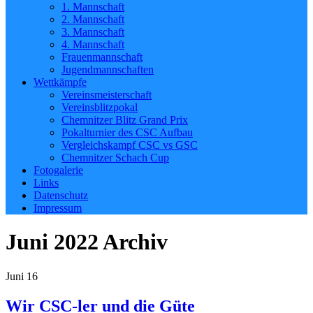
1. Mannschaft
2. Mannschaft
3. Mannschaft
4. Mannschaft
Frauenmannschaft
Jugendmannschaften
Wettkämpfe
Vereinsmeisterschaft
Vereinsblitzpokal
Chemnitzer Blitz Grand Prix
Pokalturnier des CSC Aufbau
Vergleichskampf CSC vs GSC
Chemnitzer Schach Cup
Fotogalerie
Links
Datenschutz
Impressum
Juni 2022
Archiv
Juni
16
Wir CSC-ler und die Güte