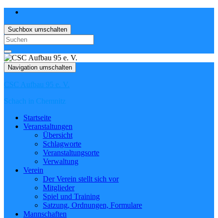
Suchbox umschalten
Search
for:
Navigation umschalten
CSC Aufbau 95 e. V.
Schach in Chemnitz
Startseite
Veranstaltungen
Übersicht
Schlagworte
Veranstaltungsorte
Verwaltung
Verein
Der Verein stellt sich vor
Mitglieder
Spiel und Training
Satzung, Ordnungen, Formulare
Mannschaften