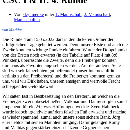
CSC I & II: 4. Runde
Von
aky_mepke
unter
1. Mannschaft
,
2. Mannschaft
,
Mannschaften
von Mathias
Die Runde 4 am 15.05.2022 darf in den dickeren Ordner der
erfolgreichen Tage geheftet werden. Denn unsere Erste und auch die
Zweite konnten wichtige Punkte einfahren. Wurde der Doppelpunkt
von der Ersten noch erwartet (in der Tabelle auf Platz 4 mit 8:6
Punkten), überraschte die Zweite, denn die Freiberger konnten
durchaus als Favoriten angesehen werden. Auf der anderen Seite
sind wir seit Jahrzehnten gut befreundet (unser Internetauftritt
verlinkt zu den Freibergern) und die Freiberger kommen gern zu
uns, weil wir Dirk haben, unseren emsigen und wertvolle Fracht
schleppenden Getränkewart.
Wir saßen fast in Bestbesetzung an den Brettern, an welchen die
Freiberger zwei unbesetzt ließen. Volkmar und Danny sorgten somit
umgehend für ein 2:0, was Hoffnungen weckte. Sven Hahlbeck
wurde jedoch irgendwie auf dem falschen Fuß erwischt und machte
es wieder spannend, zumal auch unsere sonst sichere Bank, Jörg
eher lieblos mit seinen Männlein umging. Dafür gelangen Romy
und Mathias gegen stärker einzuschätzende Gegner sichere