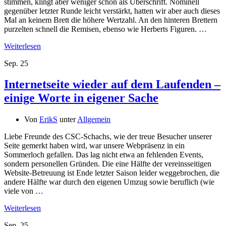
stimmen, klingt aber weniger schön als Überschrift. Nominell
gegenüber letzter Runde leicht verstärkt, hatten wir aber auch dieses
Mal an keinem Brett die höhere Wertzahl. An den hinteren Brettern
purzelten schnell die Remisen, ebenso wie Herberts Figuren. …
Weiterlesen
Sep.
25
Internetseite wieder auf dem Laufenden –
einige Worte in eigener Sache
Von
ErikS
unter
Allgemein
Liebe Freunde des CSC-Schachs, wie der treue Besucher unserer
Seite gemerkt haben wird, war unsere Webpräsenz in ein
Sommerloch gefallen. Das lag nicht etwa an fehlenden Events,
sondern personellen Gründen. Die eine Hälfte der vereinsseitigen
Website-Betreuung ist Ende letzter Saison leider weggebrochen, die
andere Hälfte war durch den eigenen Umzug sowie beruflich (wie
viele von …
Weiterlesen
Sep.
25