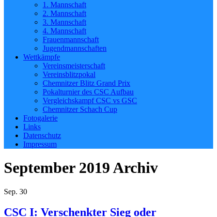
1. Mannschaft
2. Mannschaft
3. Mannschaft
4. Mannschaft
Frauenmannschaft
Jugendmannschaften
Wettkämpfe
Vereinsmeisterschaft
Vereinsblitzpokal
Chemnitzer Blitz Grand Prix
Pokalturnier des CSC Aufbau
Vergleichskampf CSC vs GSC
Chemnitzer Schach Cup
Fotogalerie
Links
Datenschutz
Impressum
September 2019
Archiv
Sep.
30
CSC I: Verschenkter Sieg oder