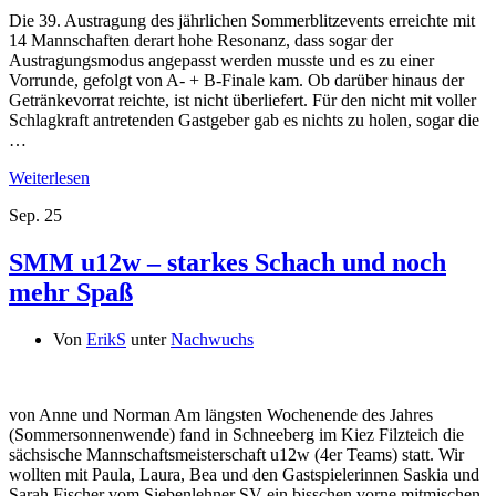
Die 39. Austragung des jährlichen Sommerblitzevents erreichte mit
14 Mannschaften derart hohe Resonanz, dass sogar der
Austragungsmodus angepasst werden musste und es zu einer
Vorrunde, gefolgt von A- + B-Finale kam. Ob darüber hinaus der
Getränkevorrat reichte, ist nicht überliefert. Für den nicht mit voller
Schlagkraft antretenden Gastgeber gab es nichts zu holen, sogar die
…
Weiterlesen
Sep.
25
SMM u12w – starkes Schach und noch
mehr Spaß
Von
ErikS
unter
Nachwuchs
von Anne und Norman Am längsten Wochenende des Jahres
(Sommersonnenwende) fand in Schneeberg im Kiez Filzteich die
sächsische Mannschaftsmeisterschaft u12w (4er Teams) statt. Wir
wollten mit Paula, Laura, Bea und den Gastspielerinnen Saskia und
Sarah Fischer vom Siebenlehner SV ein bisschen vorne mitmischen.