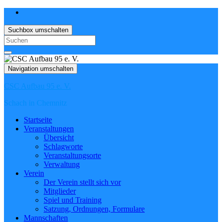
Suchbox umschalten
Search
for:
Navigation umschalten
CSC Aufbau 95 e. V.
Schach in Chemnitz
Startseite
Veranstaltungen
Übersicht
Schlagworte
Veranstaltungsorte
Verwaltung
Verein
Der Verein stellt sich vor
Mitglieder
Spiel und Training
Satzung, Ordnungen, Formulare
Mannschaften