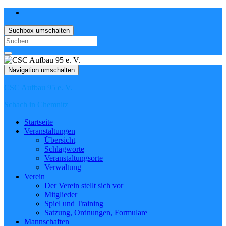
Suchbox umschalten
Search
for:
Navigation umschalten
CSC Aufbau 95 e. V.
Schach in Chemnitz
Startseite
Veranstaltungen
Übersicht
Schlagworte
Veranstaltungsorte
Verwaltung
Verein
Der Verein stellt sich vor
Mitglieder
Spiel und Training
Satzung, Ordnungen, Formulare
Mannschaften