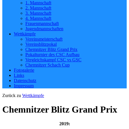
1. Mannschaft
2. Mannschaft
3. Mannschaft
4. Mannschaft
Frauenmannschaft
Jugendmannschaften
Wettkämpfe
Vereinsmeisterschaft
Vereinsblitzpokal
Chemnitzer Blitz Grand Prix
Pokalturnier des CSC Aufbau
Vergleichskampf CSC vs GSC
Chemnitzer Schach Cup
Fotogalerie
Links
Datenschutz
Impressum
Zurück zu
Wettkämpfe
Chemnitzer Blitz Grand Prix
2019: