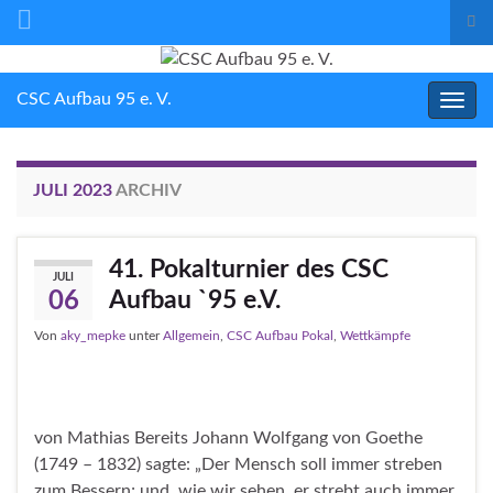
Suc
ums
Search for:
CSC Aufbau 95 e. V.
Navig
umsc
JULI 2023
ARCHIV
41. Pokalturnier des CSC
JULI
Aufbau `95 e.V.
06
Von
aky_mepke
unter
Allgemein
,
CSC Aufbau Pokal
,
Wettkämpfe
von Mathias Bereits Johann Wolfgang von Goethe
(1749 – 1832) sagte: „Der Mensch soll immer streben
zum Bessern; und, wie wir sehen, er strebt auch immer