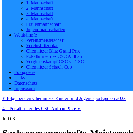
1. Mannschaft
2. Mannschaft
3. Mannschaft
4. Mannschaft
Frauenmannschaft
Jugendmannschaften
Wettkämpfe
Vereinsmeisterschaft
Vereinsblitzpokal
Chemnitzer Blitz Grand Prix
Pokalturnier des CSC Aufbau
Vergleichskampf CSC vs GSC
Chemnitzer Schach Cup
Fotogalerie
Links
Datenschutz
Impressum
Erfolge bei den Chemnitzer Kinder- und Jugendsportspielen 2023
41. Pokalturnier des CSC Aufbau `95 e.V.
Juli
03