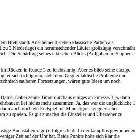
m Brett stand. Anscheinend stehen klassische Partien als
e 1 zu 3 Niederlage) ein herumstehender Läufer großzügig verschmäht
reich. Die Schärfung seines taktischen Blicks (Aufgaben im Stappen-
2 im Rücken in Runde 3 zu leichtsinnig. Aber es blieb seine einzige
ngt er sich richtig rein, stellt dem Gegner taktische Probleme und
 technisch sauberen Fortsetzungen, wären gute Ideen um noch
e Dame. Dabei zeigte Timur durchaus einiges an Finesse. Tja, dann
ehrbauern lief nichts mehr zusammen. Ja, das war die unglückliche 1
dann auch noch ein Endspiel mit Minusfigur – gegnerischer
am zu spielen. Es gilt zunächst die Einsteller und Überseher zu
lustige Buchstabenfolge) erfolgreich ab. In der kampflos gewonnenen
eniger Zeit auf der Uhr hat. Beide Punkte holte sich klar die