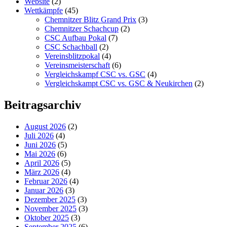
Website
(2)
Wettkämpfe
(45)
Chemnitzer Blitz Grand Prix
(3)
Chemnitzer Schachcup
(2)
CSC Aufbau Pokal
(7)
CSC Schachball
(2)
Vereinsblitzpokal
(4)
Vereinsmeisterschaft
(6)
Vergleichskampf CSC vs. GSC
(4)
Vergleichskampt CSC vs. GSC & Neukirchen
(2)
Beitragsarchiv
August 2026
(2)
Juli 2026
(4)
Juni 2026
(5)
Mai 2026
(6)
April 2026
(5)
März 2026
(4)
Februar 2026
(4)
Januar 2026
(3)
Dezember 2025
(3)
November 2025
(3)
Oktober 2025
(3)
September 2025
(6)