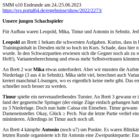
SMM u10 Endrunde am 24./25.06.2023
https://svs.portal64.de/ergebnisse/show/2022/2273/
Unsere jungen Schachspieler
Für Aufbau waren Leopold, Mika, Timur und Antonin in Sebnitz. Jede
Leopold
an Brett 1 bekam die schwersten Aufgaben. Kurios, dass in 
Trainingsinhalt in Dresden nicht so hoch im Kurs. Schade, dass hier
wurde. In den Schwarzpartien erwiesen sich die Gegner noch als zu st
Heft!), Variantenberechnung und etwas mehr Selbstvertrauen könnten
An Brett 2 war
Mika
etwas unterfordert. Aber wir mussten die Aufstel
Niederlage (3 aus 4 in Sebnitz). Mika sieht viel, berechnet auch Varia
kreiert manchmal Lösungen, wo es eigentlich keine mehr gibt. Das e
schneller noch besser zu werden.
Timur
spielte ein nervenaufreibendes Turnier. An Brett 3 gewann er 
fand der gegnerische Springer (der einige Züge einfach gehangen hat
zu 3 Niederlage. Doch nun hatte Caissa ein Einsehen. Timur gewann
Dameneinsteller. Okay, Glück ≥ Pech. Nur die letzte Partie verlief ein
minimieren. Allerdings ist Timur auch noch u8.
An Brett 4 kämpfte
Antonin
(noch u7) um Punkte. Es waren Blitzkämp
letzten Runde organisierte ich für Antonin eine Zweipunktepartie: Ein