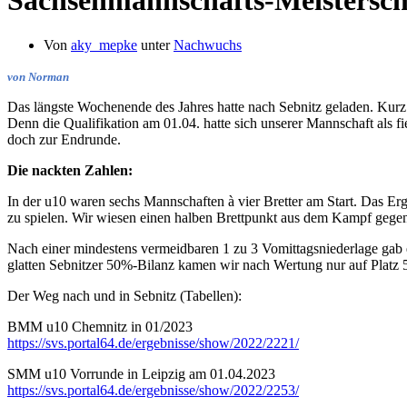
Sachsenmannschafts-Meistersch
Von
aky_mepke
unter
Nachwuchs
von Norman
Das längste Wochenende des Jahres hatte nach Sebnitz geladen. Kur
Denn die Qualifikation am 01.04. hatte sich unserer Mannschaft als f
doch zur Endrunde.
Die nackten Zahlen:
In der u10 waren sechs Mannschaften à vier Bretter am Start. Das E
zu spielen. Wir wiesen einen halben Brettpunkt aus dem Kampf gegen
Nach einer mindestens vermeidbaren 1 zu 3 Vomittagsniederlage gab e
glatten Sebnitzer 50%-Bilanz kamen wir nach Wertung nur auf Platz 5 
Der Weg nach und in Sebnitz (Tabellen):
BMM u10 Chemnitz in 01/2023
https://svs.portal64.de/ergebnisse/show/2022/2221/
SMM u10 Vorrunde in Leipzig am 01.04.2023
https://svs.portal64.de/ergebnisse/show/2022/2253/