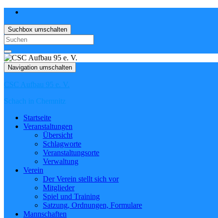
Suchbox umschalten
Search
for:
Navigation umschalten
CSC Aufbau 95 e. V.
Schach in Chemnitz
Startseite
Veranstaltungen
Übersicht
Schlagworte
Veranstaltungsorte
Verwaltung
Verein
Der Verein stellt sich vor
Mitglieder
Spiel und Training
Satzung, Ordnungen, Formulare
Mannschaften