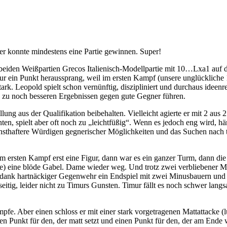
r konnte mindestens eine Partie gewinnen. Super!
beiden Weißpartien Grecos Italienisch-Modellpartie mit 10…Lxa1 auf de
 nur ein Punkt heraussprang, weil im ersten Kampf (unsere unglücklich
ark. Leopold spielt schon vernünftig, diszipliniert und durchaus ideen
 zu noch besseren Ergebnissen gegen gute Gegner führen.
lung aus der Qualifikation beibehalten. Vielleicht agierte er mit 2 aus 
nten, spielt aber oft noch zu „leichtfüßig“. Wenn es jedoch eng wird, hä
rnsthaftere Würdigen gegnerischer Möglichkeiten und das Suchen nach
im ersten Kampf erst eine Figur, dann war es ein ganzer Turm, dann di
te) eine blöde Gabel. Dame wieder weg. Und trotz zwei verbliebener M
 dank hartnäckiger Gegenwehr ein Endspiel mit zwei Minusbauern und 
seitig, leider nicht zu Timurs Gunsten. Timur fällt es noch schwer langs
fe. Aber einen schloss er mit einer stark vorgetragenen Mattattacke (
en Punkt für den, der matt setzt und einen Punkt für den, der am Ende w