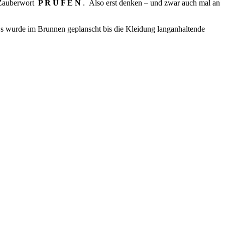
s Zauberwort
P R Ü F E N
. Also erst denken – und zwar auch mal an
s wurde im Brunnen geplanscht bis die Kleidung langanhaltende