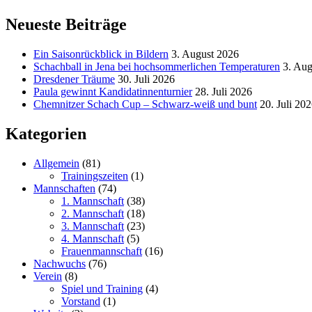
Neueste Beiträge
Ein Saisonrückblick in Bildern
3. August 2026
Schachball in Jena bei hochsommerlichen Temperaturen
3. Aug
Dresdener Träume
30. Juli 2026
Paula gewinnt Kandidatinnenturnier
28. Juli 2026
Chemnitzer Schach Cup – Schwarz-weiß und bunt
20. Juli 20
Kategorien
Allgemein
(81)
Trainingszeiten
(1)
Mannschaften
(74)
1. Mannschaft
(38)
2. Mannschaft
(18)
3. Mannschaft
(23)
4. Mannschaft
(5)
Frauenmannschaft
(16)
Nachwuchs
(76)
Verein
(8)
Spiel und Training
(4)
Vorstand
(1)