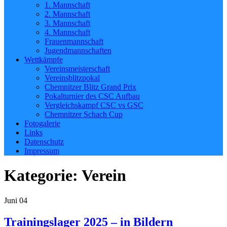
1. Mannschaft
2. Mannschaft
3. Mannschaft
4. Mannschaft
Frauenmannschaft
Jugendmannschaften
Wettkämpfe
Vereinsmeisterschaft
Vereinsblitzpokal
Chemnitzer Blitz Grand Prix
Pokalturnier des CSC Aufbau
Vergleichskampf CSC vs GSC
Chemnitzer Schach Cup
Fotogalerie
Links
Datenschutz
Impressum
Kategorie:
Verein
Juni
04
Trainingslager 2025 – in Bildern