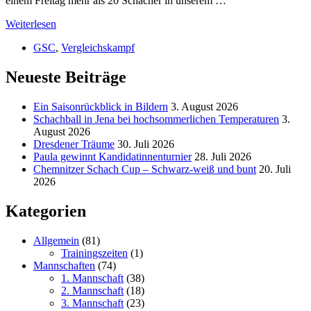
einem Freitag mehr als 20 Schächer in unserem …
Weiterlesen
GSC
,
Vergleichskampf
Neueste Beiträge
Ein Saisonrückblick in Bildern
3. August 2026
Schachball in Jena bei hochsommerlichen Temperaturen
3.
August 2026
Dresdener Träume
30. Juli 2026
Paula gewinnt Kandidatinnenturnier
28. Juli 2026
Chemnitzer Schach Cup – Schwarz-weiß und bunt
20. Juli
2026
Kategorien
Allgemein
(81)
Trainingszeiten
(1)
Mannschaften
(74)
1. Mannschaft
(38)
2. Mannschaft
(18)
3. Mannschaft
(23)