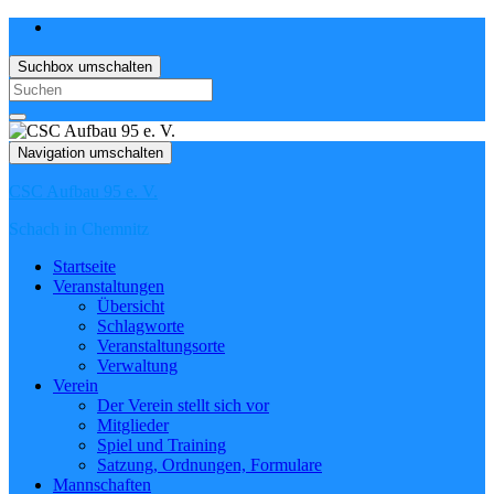
Suchbox umschalten
Search
for:
Navigation umschalten
CSC Aufbau 95 e. V.
Schach in Chemnitz
Startseite
Veranstaltungen
Übersicht
Schlagworte
Veranstaltungsorte
Verwaltung
Verein
Der Verein stellt sich vor
Mitglieder
Spiel und Training
Satzung, Ordnungen, Formulare
Mannschaften