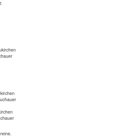
t:
irchen
hauer
rchen
chauer
rchen
hauer
reine.