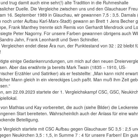
 und trug damit auch eine sehr(!) alte Tradition in die Ruhmeshalle
sslicher Duelle. Die Vergleiche zwischen uns und den Glauchauer Fre
am 16. September 1989 in Glauchau, wir gewannen 7,5 : 3,5. Damals (
n noch unter Aufbau Karl-Marx-Stadt) gewann an Brett 1 Jens Becher 
pe, Frank Manthey trennte sich Remis von Gerhardt Mendrock und Lo
siegte Peter Nagorny. Für unsere Farben gewannen übrigens auch Will
 Sandro Jahn, Frank Leonhardt und Sven Schindler.
Vergleichen endet diese Ära nun, der Punktestand von 32 : 22 bleibt fü
!
ötigte einige Gedankenrundungen, um mich auf den neuen Dreiervergle
sen. Aber das erwähnte ja bereits Mark Twain (1835 – 1910, US-
ischer Erzähler und Satiriker) als er feststellte: „Man kann nicht erwar
licher Mann gleich in ein viereckiges Loch paßt. Man muß ihm Zeit geb
sen.“
nn, am 22.09.2023 startete der 1. Vergleichskampf CSC, GSC, Neukirc
piellokal.
von Mathias und Kay vorbereitet, die auch (siehe Bilder) die Leckereie
ngenen Start bereiteten. Wahrscheinlich auch der Anlass für eine wahr
uckende Beteiligung.
e Vergleich startete mit CSC Aufbau gegen Glauchauer SC 3,5 : 2,5 u
egen Neukirchen 3,5 : 1,5, in Summe 7 : 4 für unsere Farben! Ein gut