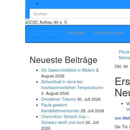
Search
for:
CSC Aufbau 95 e. V.
Startseite
Veranstaltungen
Schach in Chemnitz
Paula
Neueste Beiträge
Mama
Okt.
06
Ein Saisonrückblick in Bildern
3.
August 2026
Ers
Schachball in Jena bei
hochsommerlichen Temperaturen
Ne
3. August 2026
Dresdener Träume
30. Juli 2026
V
Paula gewinnt
V
Kandidatinnenturnier
28. Juli 2026
Chemnitzer Schach Cup –
von Mat
Schwarz-weiß und bunt
20. Juli
Die Tür 
2026