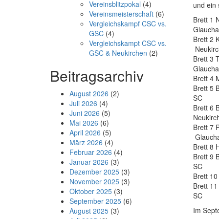
Vereinsblitzpokal
(4)
und ein 
Vereinsmeisterschaft
(6)
Bret
Vergleichskampf CSC vs.
Glaucha
GSC
(4)
Bret
Vergleichskampt CSC vs.
Neukirc
GSC & Neukirchen
(2)
Bret
Glaucha
Beitragsarchiv
Brett
Brett 
August 2026
(2)
SC
Juli 2026
(4)
Bret
Juni 2026
(5)
Neukirc
Mai 2026
(6)
Brett
April 2026
(5)
Glauch
März 2026
(4)
Brett
Februar 2026
(4)
Brett
Januar 2026
(3)
SC
Dezember 2025
(3)
Brett
November 2025
(3)
Brett
Oktober 2025
(3)
SC
September 2025
(6)
Im Septe
August 2025
(3)