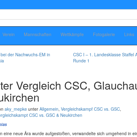
Verein
Mannschaften
Wettkämpfe
Fotogalerie
Links
 bei der Nachwuchs-EM in
CSC I – 1. Landesklasse Staffel 
ia
Runde 1
ter Vergleich CSC, Glaucha
ukirchen
on
aky_mepke
unter
Allgemein
,
Vergleichskampf CSC vs. GSC
,
ergleichskampt CSC vs. GSC & Neukirchen
hias
in eine neue Ära wurde aufgestoßen, verwandelte sich umgehend in ein