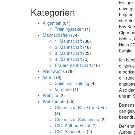
Ereignis
Kategorien
unverge
begann 
startete
Allgemein
(81)
Kay Kem
Trainingszeiten
(1)
Cipra be
Mannschaften
(74)
Schulz,
1. Mannschaft
(38)
Nach 27 
2. Mannschaft
(18)
Ewigkeit
3. Mannschaft
(23)
4. Mannschaft
(5)
Ich ben
Frauenmannschaft
(16)
einzulas
Nachwuchs
(76)
amerikan
Verein
(8)
ein rund
Spiel und Training
(4)
anzupas
Vorstand
(1)
Also da
Website
(2)
uns im S
Wettkämpfe
(45)
Bestens 
Chemnitzer Blitz Grand Prix
den gelu
(3)
beeindr
Chemnitzer Schachcup
(2)
CSC Aufbau Pokal
(7)
Der erst
CSC Schachball
(2)
Aufbau g