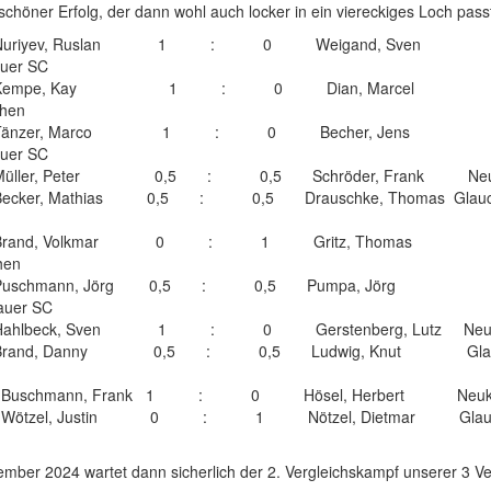
schöner Erfolg, der dann wohl auch locker in ein viereckiges Loch pass
t 1 Nuriyev, Ruslan 1 : 0 Weigand, Sven
uer SC
t 2 Kempe, Kay 1 : 0 Dian, Marcel
hen
t 3 Tänzer, Marco 1 : 0 Becher, Jens
uer SC
 4 Müller, Peter 0,5 : 0,5 Schröder, Frank Neuk
5 Becker, Mathias 0,5 : 0,5 Drauschke, Thomas Glauc
t 6 Brand, Volkmar 0 : 1 Gritz, Thomas
hen
 7 Puschmann, Jörg 0,5 : 0,5 Pumpa, Jörg
auer SC
 8 Hahlbeck, Sven 1 : 0 Gerstenberg, Lutz Neuki
 9 Brand, Danny 0,5 : 0,5 Ludwig, Knut Glau
 10 Buschmann, Frank 1 : 0 Hösel, Herbert Neuki
 11 Wötzel, Justin 0 : 1 Nötzel, Dietmar Glauc
mber 2024 wartet dann sicherlich der 2. Vergleichskampf unserer 3 Ve