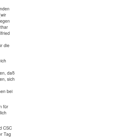
unden
wir
gegen
thar
fried
r die
ich
ten, daß
en, sich
hen bei
n für
lich
nd CSC
er Tag