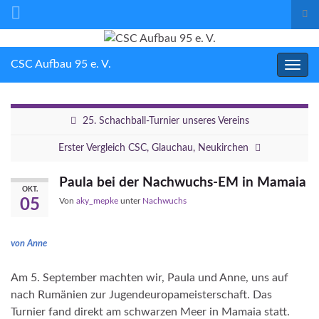
Suc
ums
Search for:
CSC Aufbau 95 e. V.
Navig
umsc
25. Schachball-Turnier unseres Vereins
Erster Vergleich CSC, Glauchau, Neukirchen
Paula bei der Nachwuchs-EM in Mamaia
OKT.
05
Von
aky_mepke
unter
Nachwuchs
von Anne
Am 5. September machten wir, Paula und Anne, uns auf
nach Rumänien zur Jugendeuropameisterschaft. Das
Turnier fand direkt am schwarzen Meer in Mamaia statt.