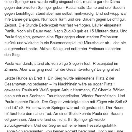
einen Springer und wurde völlig eingeschnürt, musste gar die Dame
gegen den zweiten Springer geben. Paula hatte Dame und drei Bauern
gegen Leichtfigur, stand aber nun selbst merkwürdig. Und schwupp war
ihre Dame gefangen. Nur noch Turm und drei Bauern gegen Leichtfigur.
Zeitnot. Die Stunde Bedenkzeit war fast verflogen. Läufer eingestellt.
Panik. Noch ein Bauer weg. Nach Zug 40 gab es 15 Minuten dazu. Und
Paula fing sich, gewann eine Figur gegen einen starken Freibauern
zurück und wickelte in ein Bauernendspiel mit Minusbauer ab – das sie
ausgerechnet hatte. Aktiver König und entfernter Freibauer sicherten
den Sieg.
Paula war durch, stand als vorzeitige Siegerin fest. Riesenjubel im
Zimmer. Aber was ging noch für die Gesamtwertung? Es ging alles!
Letzte Runde an Brett 1. Ein Sieg würde mindestens Platz 2 der
Gesamtwertung bedeuten – im Nachhinein wäre es sogar Platz 1
gewesen. Paula mit Weiß gegen Arthur Herrmann, SV Chemie Böhlen,
also auch aus Sachsen. Traumkonstellation. Wieder Französisch. Und
Paula machte Druck. Der Gegner verteidigte sich mit Zügen wie Sc6-d8
und Ld7-e8. Ein schwarzer Springer war auf h5 gestrandet. Der Bauer
h7 fürchtete den nahen Tod. An einer Stelle konnte Paula den Bauern
e6 gewinnen. Aber sie fand es nicht. Ihr Springer g5 wurde
zurückgeworfen. Und der Gegner sah eine feine Fesselungstaktik.
Lange Schlagvarianten, von beiden korrekt berechnet. Doch am Ende