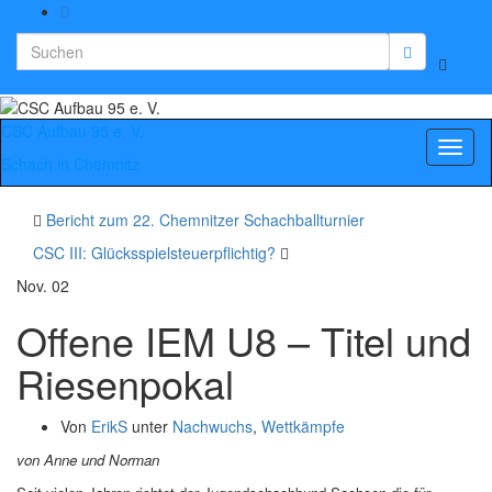
Search
Suchbo
for:
umscha
CSC Aufbau 95 e. V.
Navig
Schach in Chemnitz
umsch
Bericht zum 22. Chemnitzer Schachballturnier
CSC III: Glücksspielsteuerpflichtig?
Nov.
02
Offene IEM U8 – Titel und
Riesenpokal
Von
ErikS
unter
Nachwuchs
,
Wettkämpfe
von Anne und Norman