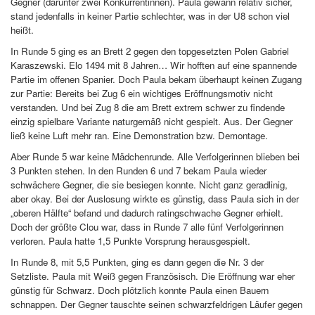
Gegner (darunter zwei Konkurrentinnen). Paula gewann relativ sicher,
stand jedenfalls in keiner Partie schlechter, was in der U8 schon viel
heißt.
In Runde 5 ging es an Brett 2 gegen den topgesetzten Polen Gabriel
Karaszewski. Elo 1494 mit 8 Jahren… Wir hofften auf eine spannende
Partie im offenen Spanier. Doch Paula bekam überhaupt keinen Zugang
zur Partie: Bereits bei Zug 6 ein wichtiges Eröffnungsmotiv nicht
verstanden. Und bei Zug 8 die am Brett extrem schwer zu findende
einzig spielbare Variante naturgemäß nicht gespielt. Aus. Der Gegner
ließ keine Luft mehr ran. Eine Demonstration bzw. Demontage.
Aber Runde 5 war keine Mädchenrunde. Alle Verfolgerinnen blieben bei
3 Punkten stehen. In den Runden 6 und 7 bekam Paula wieder
schwächere Gegner, die sie besiegen konnte. Nicht ganz geradlinig,
aber okay. Bei der Auslosung wirkte es günstig, dass Paula sich in der
„oberen Hälfte“ befand und dadurch ratingschwache Gegner erhielt.
Doch der größte Clou war, dass in Runde 7 alle fünf Verfolgerinnen
verloren. Paula hatte 1,5 Punkte Vorsprung herausgespielt.
In Runde 8, mit 5,5 Punkten, ging es dann gegen die Nr. 3 der
Setzliste. Paula mit Weiß gegen Französisch. Die Eröffnung war eher
günstig für Schwarz. Doch plötzlich konnte Paula einen Bauern
schnappen. Der Gegner tauschte seinen schwarzfeldrigen Läufer gegen