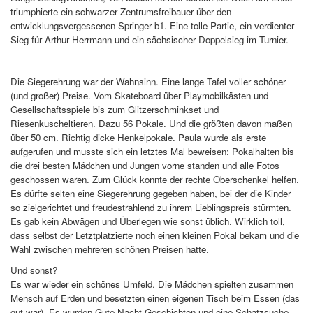
triumphierte ein schwarzer Zentrumsfreibauer über den
entwicklungsvergessenen Springer b1. Eine tolle Partie, ein verdienter
Sieg für Arthur Herrmann und ein sächsischer Doppelsieg im Turnier.
Die Siegerehrung war der Wahnsinn. Eine lange Tafel voller schöner
(und großer) Preise. Vom Skateboard über Playmobilkästen und
Gesellschaftsspiele bis zum Glitzerschminkset und
Riesenkuscheltieren. Dazu 56 Pokale. Und die größten davon maßen
über 50 cm. Richtig dicke Henkelpokale. Paula wurde als erste
aufgerufen und musste sich ein letztes Mal beweisen: Pokalhalten bis
die drei besten Mädchen und Jungen vorne standen und alle Fotos
geschossen waren. Zum Glück konnte der rechte Oberschenkel helfen.
Es dürfte selten eine Siegerehrung gegeben haben, bei der die Kinder
so zielgerichtet und freudestrahlend zu ihrem Lieblingspreis stürmten.
Es gab kein Abwägen und Überlegen wie sonst üblich. Wirklich toll,
dass selbst der Letztplatzierte noch einen kleinen Pokal bekam und die
Wahl zwischen mehreren schönen Preisen hatte.
Und sonst?
Es war wieder ein schönes Umfeld. Die Mädchen spielten zusammen
Mensch auf Erden und besetzten einen eigenen Tisch beim Essen (das
gut war). Es wurden Gute-Nacht-Geschichten und eine Schatzsuche