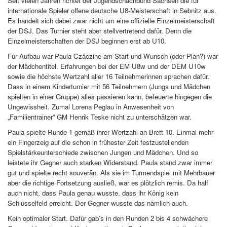
Seit vielen Jahren richtet der Jugendschachbund Sachsen die für
internationale Spieler offene deutsche U8-Meisterschaft in Sebnitz aus.
Es handelt sich dabei zwar nicht um eine offizielle Einzelmeisterschaft
der DSJ. Das Turnier steht aber stellvertretend dafür. Denn die
Einzelmeisterschaften der DSJ beginnen erst ab U10.
Für Aufbau war Paula Czäczine am Start und Wunsch (oder Plan?) war
der Mädchentitel. Erfahrungen bei der EM U8w und der DEM U10w
sowie die höchste Wertzahl aller 16 Teilnehmerinnen sprachen dafür.
Dass in einem Kinderturnier mit 56 Teilnehmern (Jungs und Mädchen
spielten in einer Gruppe) alles passieren kann, befeuerte hingegen die
Ungewissheit. Zumal Lorena Peglau in Anwesenheit von
„Familientrainer“ GM Henrik Teske nicht zu unterschätzen war.
Paula spielte Runde 1 gemäß ihrer Wertzahl an Brett 10. Einmal mehr
ein Fingerzeig auf die schon in frühester Zeit festzustellenden
Spielstärkeunterschiede zwischen Jungen und Mädchen. Und so
leistete ihr Gegner auch starken Widerstand. Paula stand zwar immer
gut und spielte recht souverän. Als sie im Turmendspiel mit Mehrbauer
aber die richtige Fortsetzung ausließ, war es plötzlich remis. Da half
auch nicht, dass Paula genau wusste, dass ihr König kein
Schlüsselfeld erreicht. Der Gegner wusste das nämlich auch.
Kein optimaler Start. Dafür gab’s in den Runden 2 bis 4 schwächere