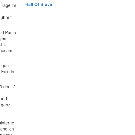
Hall Of Brave
r Tage im
„ihrer“
und Paula
gen
ht.
sgesamt
ngen.
 Feld in
3 der 12
 und
4 ganz
sinterne
endlich
me vor