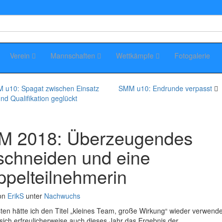
Verein
Mannschaften
Wettkämpfe
Fotogalerie
 u10: Spagat zwischen Einsatz
SMM u10: Endrunde verpasst
und Qualifikation geglückt
M 2018: Überzeugendes
chneiden und eine
pelteilnehmerin
on
ErikS
unter
Nachwuchs
ten hätte ich den Titel „kleines Team, große Wirkung“ wieder verwend
t sich erfreulicherweise auch dieses Jahr das Ergebnis der