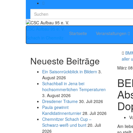
Search
for:
CSC Aufbau 95 e. V.
Startseite
Veranstaltungen
Schach in Chemnitz
BMM
Neueste Beiträge
aller 
März
08
Ein Saisonrückblick in Bildern
3.
August 2026
BE
Schachball in Jena bei
hochsommerlichen Temperaturen
Abs
3. August 2026
Dop
Dresdener Träume
30. Juli 2026
Paula gewinnt
Kandidatinnenturnier
28. Juli 2026
V
Chemnitzer Schach Cup –
Schwarz-weiß und bunt
20. Juli
Am liebs
2026
so stell