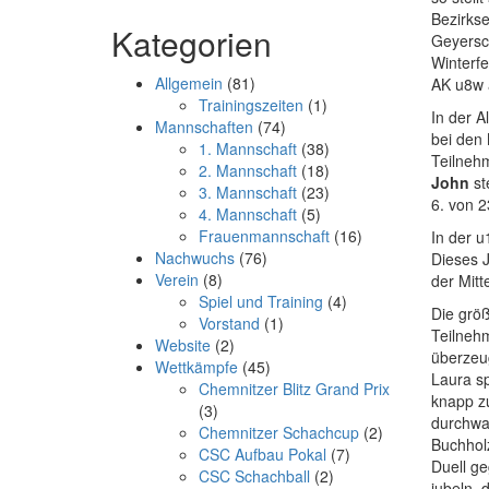
Bezirkse
Kategorien
Geyersc
Winterfe
Allgemein
(81)
AK u8w a
Trainingszeiten
(1)
In der A
Mannschaften
(74)
bei den
1. Mannschaft
(38)
Teilnehm
2. Mannschaft
(18)
John
st
3. Mannschaft
(23)
6. von 2
4. Mannschaft
(5)
Frauenmannschaft
(16)
In der 
Nachwuchs
(76)
Dieses J
Verein
(8)
der Mitt
Spiel und Training
(4)
Die größ
Vorstand
(1)
Teilnehm
Website
(2)
überzeu
Wettkämpfe
(45)
Laura sp
Chemnitzer Blitz Grand Prix
knapp zu
(3)
durchwa
Chemnitzer Schachcup
(2)
Buchholz
CSC Aufbau Pokal
(7)
Duell ge
CSC Schachball
(2)
jubeln,