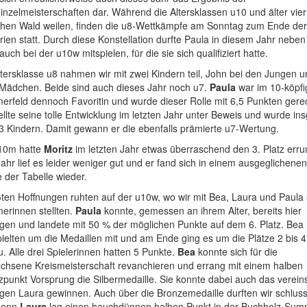
inzelmeisterschaften dar. Während die Altersklassen u10 und älter vie
hen Wald weilen, finden die u8-Wettkämpfe am Sonntag zum Ende der
rien statt. Durch diese Konstellation durfte Paula in diesem Jahr neben 
uch bei der u10w mitspielen, für die sie sich qualifiziert hatte.
ltersklasse u8 nahmen wir mit zwei Kindern teil, John bei den Jungen 
 Mädchen. Beide sind auch dieses Jahr noch u7.
Paula
war im 10-köpfi
erfeld dennoch Favoritin und wurde dieser Rolle mit 6,5 Punkten gerec
ellte seine tolle Entwicklung im letzten Jahr unter Beweis und wurde in
3 Kindern. Damit gewann er die ebenfalls prämierte u7-Wertung.
u10m hatte
Moritz
im letzten Jahr etwas überraschend den 3. Platz erru
ahr lief es leider weniger gut und er fand sich in einem ausgeglichenen
e der Tabelle wieder.
ten Hoffnungen ruhten auf der u10w, wo wir mit Bea, Laura und Paula 
erinnen stellten.
Paula
konnte, gemessen an ihrem Alter, bereits hier
gen und landete mit 50 % der möglichen Punkte auf dem 6. Platz. Bea
ielten um die Medaillen mit und am Ende ging es um die Plätze 2 bis 
. Alle drei Spielerinnen hatten 5 Punkte.
Bea
konnte sich für die
chsene Kreismeisterschaft revanchieren und errang mit einem halben
punkt Vorsprung die Silbermedaille. Sie konnte dabei auch das verein
gen Laura gewinnen. Auch über die Bronzemedaille durften wir schluss
 denn
Laura
lag einen hauchdünnen halben Punkt in der Buchholz-Sum