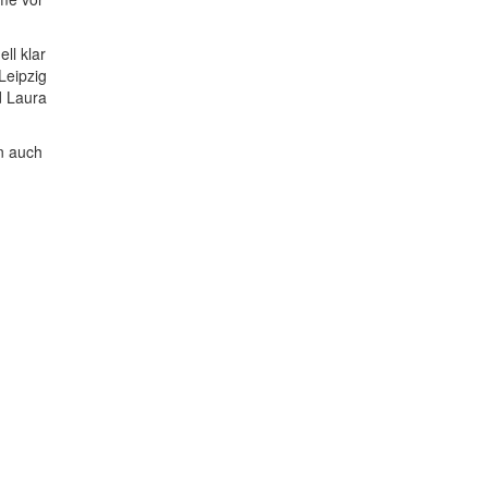
ll klar
Leipzig
d Laura
n auch