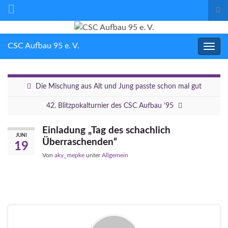
Suc
ums
Search for:
CSC Aufbau 95 e. V.
Navig
umsc
Die Mischung aus Alt und Jung passte schon mal gut
42. Blitzpokalturnier des CSC Aufbau ’95
Einladung „Tag des schachlich
JUNI
Überraschenden“
19
Von
aky_mepke
unter
Allgemein