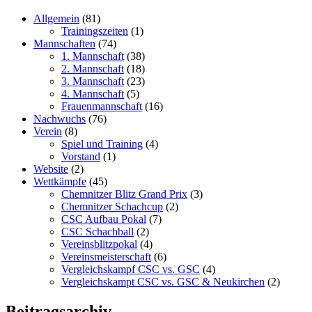
Allgemein
(81)
Trainingszeiten
(1)
Mannschaften
(74)
1. Mannschaft
(38)
2. Mannschaft
(18)
3. Mannschaft
(23)
4. Mannschaft
(5)
Frauenmannschaft
(16)
Nachwuchs
(76)
Verein
(8)
Spiel und Training
(4)
Vorstand
(1)
Website
(2)
Wettkämpfe
(45)
Chemnitzer Blitz Grand Prix
(3)
Chemnitzer Schachcup
(2)
CSC Aufbau Pokal
(7)
CSC Schachball
(2)
Vereinsblitzpokal
(4)
Vereinsmeisterschaft
(6)
Vergleichskampf CSC vs. GSC
(4)
Vergleichskampt CSC vs. GSC & Neukirchen
(2)
Beitragsarchiv