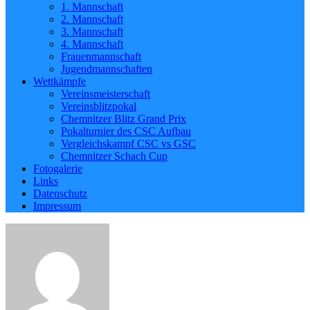
1. Mannschaft
2. Mannschaft
3. Mannschaft
4. Mannschaft
Frauenmannschaft
Jugendmannschaften
Wettkämpfe
Vereinsmeisterschaft
Vereinsblitzpokal
Chemnitzer Blitz Grand Prix
Pokalturnier des CSC Aufbau
Vergleichskampf CSC vs GSC
Chemnitzer Schach Cup
Fotogalerie
Links
Datenschutz
Impressum