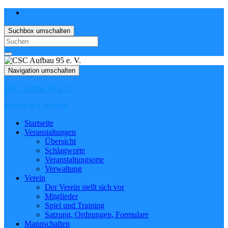
Suchbox umschalten
Search
for:
Navigation umschalten
CSC Aufbau 95 e. V.
Schach in Chemnitz
Startseite
Veranstaltungen
Übersicht
Schlagworte
Veranstaltungsorte
Verwaltung
Verein
Der Verein stellt sich vor
Mitglieder
Spiel und Training
Satzung, Ordnungen, Formulare
Mannschaften