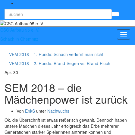
Search
Suchb
for:
umsch
CSC Aufbau 95 e. V.
Navig
Schach in Chemnitz
umsch
VEM 2018 – 1. Runde: Schach verlernt man nicht
VEM 2018 – 2. Runde: Brand-Segen vs. Brand-Fluch
Apr.
30
SEM 2018 – die
Mädchenpower ist zurück
Von
ErikS
unter
Nachwuchs
Ok, die Überschrift ist etwas reißerisch gewählt. Dennoch haben
unsere Mädchen dieses Jahr erfolgreich das Erbe mehrerer
Generationen starker Spielerinnen antreten können und