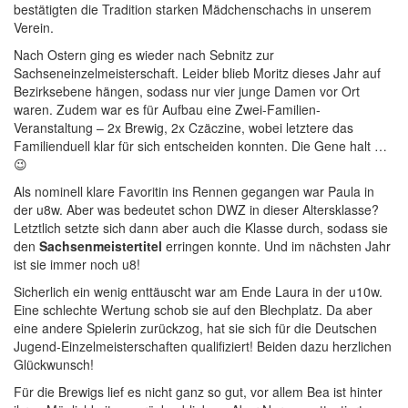
bestätigten die Tradition starken Mädchenschachs in unserem
Verein.
Nach Ostern ging es wieder nach Sebnitz zur
Sachseneinzelmeisterschaft. Leider blieb Moritz dieses Jahr auf
Bezirksebene hängen, sodass nur vier junge Damen vor Ort
waren. Zudem war es für Aufbau eine Zwei-Familien-
Veranstaltung – 2x Brewig, 2x Czäczine, wobei letztere das
Familienduell klar für sich entscheiden konnten. Die Gene halt …
😉
Als nominell klare Favoritin ins Rennen gegangen war Paula in
der u8w. Aber was bedeutet schon DWZ in dieser Altersklasse?
Letztlich setzte sich dann aber auch die Klasse durch, sodass sie
den
Sachsenmeistertitel
erringen konnte. Und im nächsten Jahr
ist sie immer noch u8!
Sicherlich ein wenig enttäuscht war am Ende Laura in der u10w.
Eine schlechte Wertung schob sie auf den Blechplatz. Da aber
eine andere Spielerin zurückzog, hat sie sich für die Deutschen
Jugend-Einzelmeisterschaften qualifiziert! Beiden dazu herzlichen
Glückwunsch!
Für die Brewigs lief es nicht ganz so gut, vor allem Bea ist hinter