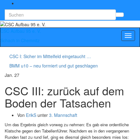
Search
Suchb
for:
umsch
CSC Aufbau 95 e. V.
Navig
Schach in Chemnitz
umsch
CSC I: Sicher im Mittelfeld eingetaucht …
BMM u10 – neu formiert und gut geschlagen
Jan.
27
CSC III: zurück auf dem
Boden der Tatsachen
Von
ErikS
unter
3. Mannschaft
Um das Ergebnis gleich vorweg zu nehmen: Es gab eine ordentliche
Klatsche gegen den Tabellenführer. Nachdem es in den vergangenen
Runden fast zu rund lief, ging es diesmal gleich besonders mies los: