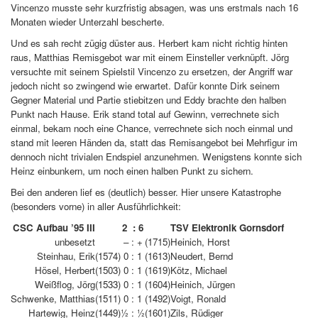
Vincenzo musste sehr kurzfristig absagen, was uns erstmals nach 16
Monaten wieder Unterzahl bescherte.
Und es sah recht zügig düster aus. Herbert kam nicht richtig hinten
raus, Matthias Remisgebot war mit einem Einsteller verknüpft. Jörg
versuchte mit seinem Spielstil Vincenzo zu ersetzen, der Angriff war
jedoch nicht so zwingend wie erwartet. Dafür konnte Dirk seinem
Gegner Material und Partie stiebitzen und Eddy brachte den halben
Punkt nach Hause. Erik stand total auf Gewinn, verrechnete sich
einmal, bekam noch eine Chance, verrechnete sich noch einmal und
stand mit leeren Händen da, statt das Remisangebot bei Mehrfigur im
dennoch nicht trivialen Endspiel anzunehmen. Wenigstens konnte sich
Heinz einbunkern, um noch einen halben Punkt zu sichern.
Bei den anderen lief es (deutlich) besser. Hier unsere Katastrophe
(besonders vorne) in aller Ausführlichkeit:
CSC Aufbau ’95 III
2 : 6
TSV Elektronik Gornsdorf
unbesetzt
– : +
(1715)
Heinich, Horst
Steinhau, Erik
(1574)
0 : 1
(1613)
Neudert, Bernd
Hösel, Herbert
(1503)
0 : 1
(1619)
Kötz, Michael
Weißflog, Jörg
(1533)
0 : 1
(1604)
Heinich, Jürgen
Schwenke, Matthias
(1511)
0 : 1
(1492)
Voigt, Ronald
Hartewig, Heinz
(1449)
½ : ½
(1601)
Zils, Rüdiger