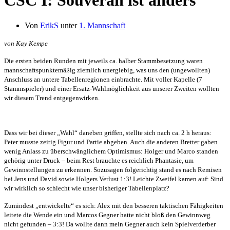
CSC I: Souverän ist anders
Von
ErikS
unter
1. Mannschaft
von Kay Kempe
Die ersten beiden Runden mit jeweils ca. halber Stammbesetzung waren
mannschaftspunktemäßig ziemlich unergiebig, was uns den (ungewollten)
Anschluss an untere Tabellenregionen einbrachte. Mit voller Kapelle (7
Stammspieler) und einer Ersatz-Wahlmöglichkeit aus unserer Zweiten wollten
wir diesem Trend entgegenwirken.
Dass wir bei dieser „Wahl“ daneben griffen, stellte sich nach ca. 2 h heraus:
Peter musste zeitig Figur und Partie abgeben. Auch die anderen Bretter gaben
wenig Anlass zu überschwänglichem Optimismus: Holger und Marco standen
gehörig unter Druck – beim Rest brauchte es reichlich Phantasie, um
Gewinnstellungen zu erkennen. Sozusagen folgerichtig stand es nach Remisen
bei Jens und David sowie Holgers Verlust 1:3! Leichte Zweifel kamen auf: Sind
wir wirklich so schlecht wie unser bisheriger Tabellenplatz?
Zumindest „entwickelte“ es sich: Alex mit den besseren taktischen Fähigkeiten
leitete die Wende ein und Marcos Gegner hatte nicht bloß den Gewinnweg
nicht gefunden – 3:3! Da wollte dann mein Gegner auch kein Spielverderber