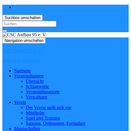
Suchbox umschalten
Search
for:
Navigation umschalten
CSC Aufbau 95 e. V.
Schach in Chemnitz
Startseite
Veranstaltungen
Übersicht
Schlagworte
Veranstaltungsorte
Verwaltung
Verein
Der Verein stellt sich vor
Mitglieder
Spiel und Training
Satzung, Ordnungen, Formulare
Mannschaften