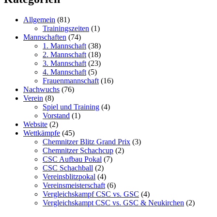
Allgemein
(81)
Trainingszeiten
(1)
Mannschaften
(74)
1. Mannschaft
(38)
2. Mannschaft
(18)
3. Mannschaft
(23)
4. Mannschaft
(5)
Frauenmannschaft
(16)
Nachwuchs
(76)
Verein
(8)
Spiel und Training
(4)
Vorstand
(1)
Website
(2)
Wettkämpfe
(45)
Chemnitzer Blitz Grand Prix
(3)
Chemnitzer Schachcup
(2)
CSC Aufbau Pokal
(7)
CSC Schachball
(2)
Vereinsblitzpokal
(4)
Vereinsmeisterschaft
(6)
Vergleichskampf CSC vs. GSC
(4)
Vergleichskampt CSC vs. GSC & Neukirchen
(2)