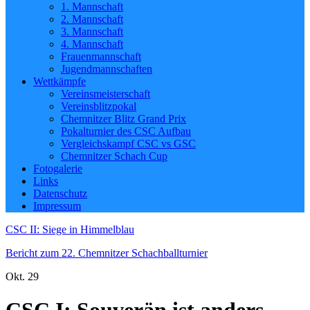
1. Mannschaft
2. Mannschaft
3. Mannschaft
4. Mannschaft
Frauenmannschaft
Jugendmannschaften
Wettkämpfe
Vereinsmeisterschaft
Vereinsblitzpokal
Chemnitzer Blitz Grand Prix
Pokalturnier des CSC Aufbau
Vergleichskampf CSC vs GSC
Chemnitzer Schach Cup
Fotogalerie
Links
Datenschutz
Impressum
CSC II: Siege in Himmelblau
Bericht zum 22. Chemnitzer Schachballturnier
Okt.
29