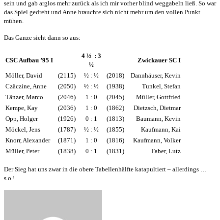
sein und gab arglos mehr zurück als ich mir vorher blind weggabeln ließ. So war
das Spiel gedreht und Anne brauchte sich nicht mehr um den vollen Punkt
mühen.
Das Ganze sieht dann so aus:
4 ½ : 3
CSC Aufbau ’95 I
Zwickauer SC I
½
Möller, David
(2115)
½ : ½
(2018)
Dannhäuser, Kevin
Czäczine, Anne
(2050)
½ : ½
(1938)
Tunkel, Stefan
Tänzer, Marco
(2046)
1 : 0
(2045)
Müller, Gottfried
Kempe, Kay
(2036)
1 : 0
(1862)
Dietzsch, Dietmar
Opp, Holger
(1926)
0 : 1
(1813)
Baumann, Kevin
Möckel, Jens
(1787)
½ : ½
(1855)
Kaufmann, Kai
Knorr, Alexander
(1871)
1 : 0
(1816)
Kaufmann, Volker
Müller, Peter
(1838)
0 : 1
(1831)
Faber, Lutz
Der Sieg hat uns zwar in die obere Tabellenhälfte katapultiert – allerdings …
s.o.!