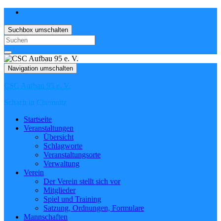
Suchbox umschalten
Search
for:
Navigation umschalten
CSC Aufbau 95 e. V.
Schach in Chemnitz
Startseite
Veranstaltungen
Übersicht
Schlagworte
Veranstaltungsorte
Verwaltung
Verein
Der Verein stellt sich vor
Mitglieder
Spiel und Training
Satzung, Ordnungen, Formulare
Mannschaften