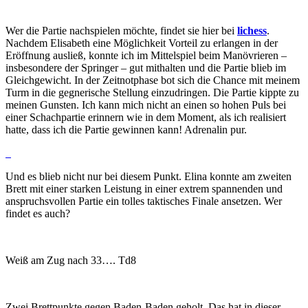
Wer die Partie nachspielen möchte, findet sie hier bei
lichess
.
Nachdem Elisabeth eine Möglichkeit Vorteil zu erlangen in der
Eröffnung ausließ, konnte ich im Mittelspiel beim Manövrieren –
insbesondere der Springer – gut mithalten und die Partie blieb im
Gleichgewicht. In der Zeitnotphase bot sich die Chance mit meinem
Turm in die gegnerische Stellung einzudringen. Die Partie kippte zu
meinen Gunsten. Ich kann mich nicht an einen so hohen Puls bei
einer Schachpartie erinnern wie in dem Moment, als ich realisiert
hatte, dass ich die Partie gewinnen kann! Adrenalin pur.
Und es blieb nicht nur bei diesem Punkt. Elina konnte am zweiten
Brett mit einer starken Leistung in einer extrem spannenden und
anspruchsvollen Partie ein tolles taktisches Finale ansetzen. Wer
findet es auch?
Weiß am Zug nach 33…. Td8
Zwei Brettpunkte gegen Baden-Baden geholt. Das hat in dieser