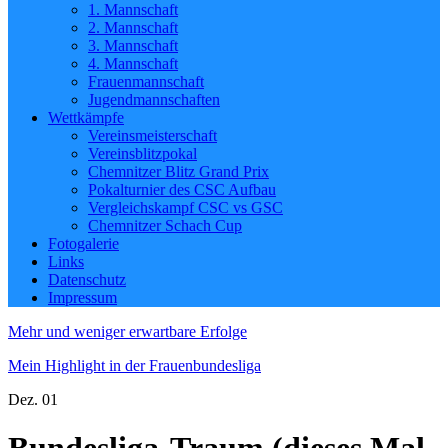
1. Mannschaft
2. Mannschaft
3. Mannschaft
4. Mannschaft
Frauenmannschaft
Jugendmannschaften
Wettkämpfe
Vereinsmeisterschaft
Vereinsblitzpokal
Chemnitzer Blitz Grand Prix
Pokalturnier des CSC Aufbau
Vergleichskampf CSC vs GSC
Chemnitzer Schach Cup
Fotogalerie
Links
Datenschutz
Impressum
Mehr und weniger erwartbare Erfolge
Mein Highlight in der Frauenbundesliga
Dez.
01