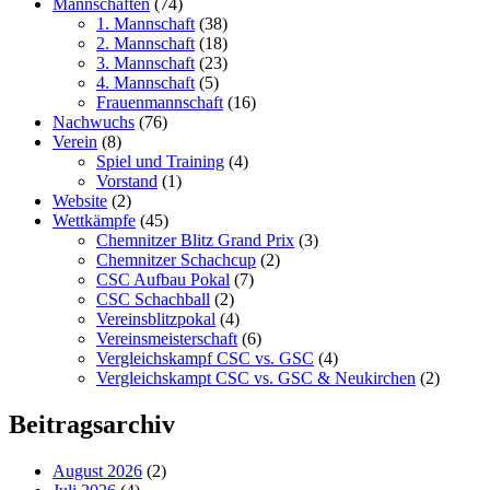
Mannschaften
(74)
1. Mannschaft
(38)
2. Mannschaft
(18)
3. Mannschaft
(23)
4. Mannschaft
(5)
Frauenmannschaft
(16)
Nachwuchs
(76)
Verein
(8)
Spiel und Training
(4)
Vorstand
(1)
Website
(2)
Wettkämpfe
(45)
Chemnitzer Blitz Grand Prix
(3)
Chemnitzer Schachcup
(2)
CSC Aufbau Pokal
(7)
CSC Schachball
(2)
Vereinsblitzpokal
(4)
Vereinsmeisterschaft
(6)
Vergleichskampf CSC vs. GSC
(4)
Vergleichskampt CSC vs. GSC & Neukirchen
(2)
Beitragsarchiv
August 2026
(2)