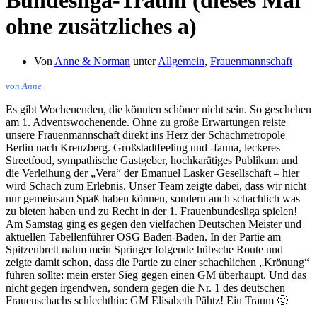
Bundesliga-Traum (dieses Mal
ohne zusätzliches a)
Von
Anne & Norman
unter
Allgemein
,
Frauenmannschaft
von Anne
Es gibt Wochenenden, die könnten schöner nicht sein. So geschehen
am 1. Adventswochenende. Ohne zu große Erwartungen reiste
unsere Frauenmannschaft direkt ins Herz der Schachmetropole
Berlin nach Kreuzberg. Großstadtfeeling und -fauna, leckeres
Streetfood, sympathische Gastgeber, hochkarätiges Publikum und
die Verleihung der „Vera“ der Emanuel Lasker Gesellschaft – hier
wird Schach zum Erlebnis. Unser Team zeigte dabei, dass wir nicht
nur gemeinsam Spaß haben können, sondern auch schachlich was
zu bieten haben und zu Recht in der 1. Frauenbundesliga spielen!
Am Samstag ging es gegen den vielfachen Deutschen Meister und
aktuellen Tabellenführer OSG Baden-Baden. In der Partie am
Spitzenbrett nahm mein Springer folgende hübsche Route und
zeigte damit schon, dass die Partie zu einer schachlichen „Krönung“
führen sollte: mein erster Sieg gegen einen GM überhaupt. Und das
nicht gegen irgendwen, sondern gegen die Nr. 1 des deutschen
Frauenschachs schlechthin: GM Elisabeth Pähtz! Ein Traum 🙂