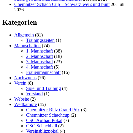
Chemnitzer Schach Cup – Schwarz-weiß und bunt
20. Juli
2026
Kategorien
Allgemein
(81)
Trainingszeiten
(1)
Mannschaften
(74)
1. Mannschaft
(38)
2. Mannschaft
(18)
3. Mannschaft
(23)
4. Mannschaft
(5)
Frauenmannschaft
(16)
Nachwuchs
(76)
Verein
(8)
Spiel und Training
(4)
Vorstand
(1)
Website
(2)
Wettkämpfe
(45)
Chemnitzer Blitz Grand Prix
(3)
Chemnitzer Schachcup
(2)
CSC Aufbau Pokal
(7)
CSC Schachball
(2)
Vereinsblitzpokal
(4)