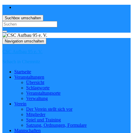
Suchbox umschalten
Search
for:
Navigation umschalten
CSC Aufbau 95 e. V.
Schach in Chemnitz
Startseite
Veranstaltungen
Übersicht
Schlagworte
Veranstaltungsorte
Verwaltung
Verein
Der Verein stellt sich vor
Mitglieder
Spiel und Training
Satzung, Ordnungen, Formulare
Mannschaften