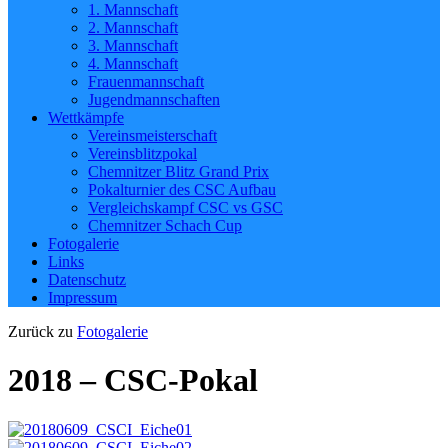
1. Mannschaft
2. Mannschaft
3. Mannschaft
4. Mannschaft
Frauenmannschaft
Jugendmannschaften
Wettkämpfe
Vereinsmeisterschaft
Vereinsblitzpokal
Chemnitzer Blitz Grand Prix
Pokalturnier des CSC Aufbau
Vergleichskampf CSC vs GSC
Chemnitzer Schach Cup
Fotogalerie
Links
Datenschutz
Impressum
Zurück zu
Fotogalerie
2018 – CSC-Pokal