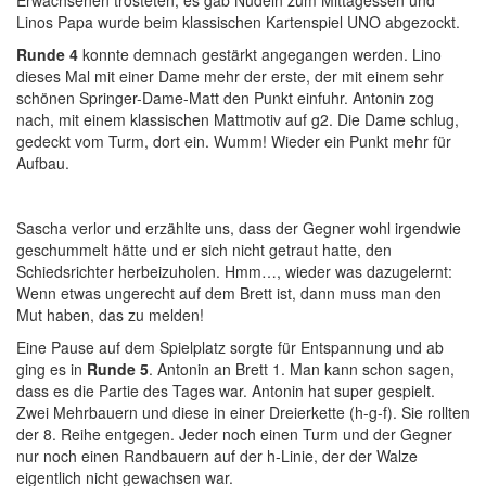
Erwachsenen trösteten, es gab Nudeln zum Mittagessen und
Linos Papa wurde beim klassischen Kartenspiel UNO abgezockt.
Runde 4
konnte demnach gestärkt angegangen werden. Lino
dieses Mal mit einer Dame mehr der erste, der mit einem sehr
schönen Springer-Dame-Matt den Punkt einfuhr. Antonin zog
nach, mit einem klassischen Mattmotiv auf g2. Die Dame schlug,
gedeckt vom Turm, dort ein. Wumm! Wieder ein Punkt mehr für
Aufbau.
Sascha verlor und erzählte uns, dass der Gegner wohl irgendwie
geschummelt hätte und er sich nicht getraut hatte, den
Schiedsrichter herbeizuholen. Hmm…, wieder was dazugelernt:
Wenn etwas ungerecht auf dem Brett ist, dann muss man den
Mut haben, das zu melden!
Eine Pause auf dem Spielplatz sorgte für Entspannung und ab
ging es in
Runde 5
. Antonin an Brett 1. Man kann schon sagen,
dass es die Partie des Tages war. Antonin hat super gespielt.
Zwei Mehrbauern und diese in einer Dreierkette (h-g-f). Sie rollten
der 8. Reihe entgegen. Jeder noch einen Turm und der Gegner
nur noch einen Randbauern auf der h-Linie, der der Walze
eigentlich nicht gewachsen war.