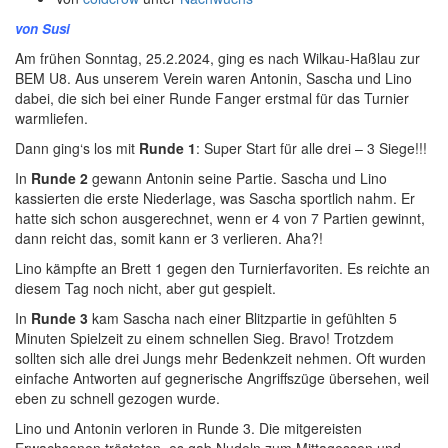
von Susi
Am frühen Sonntag, 25.2.2024, ging es nach Wilkau-Haßlau zur
BEM U8. Aus unserem Verein waren Antonin, Sascha und Lino
dabei, die sich bei einer Runde Fanger erstmal für das Turnier
warmliefen.
Dann ging‘s los mit
Runde 1
: Super Start für alle drei – 3 Siege!!!
In
Runde 2
gewann Antonin seine Partie. Sascha und Lino
kassierten die erste Niederlage, was Sascha sportlich nahm. Er
hatte sich schon ausgerechnet, wenn er 4 von 7 Partien gewinnt,
dann reicht das, somit kann er 3 verlieren. Aha?!
Lino kämpfte an Brett 1 gegen den Turnierfavoriten. Es reichte an
diesem Tag noch nicht, aber gut gespielt.
In
Runde 3
kam Sascha nach einer Blitzpartie in gefühlten 5
Minuten Spielzeit zu einem schnellen Sieg. Bravo! Trotzdem
sollten sich alle drei Jungs mehr Bedenkzeit nehmen. Oft wurden
einfache Antworten auf gegnerische Angriffszüge übersehen, weil
eben zu schnell gezogen wurde.
Lino und Antonin verloren in Runde 3. Die mitgereisten