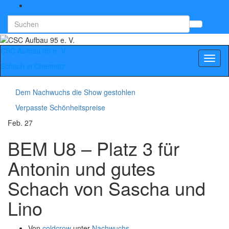
Search
Suchb
for:
umsch
CSC Aufbau 95 e. V.
Navig
Schach in Chemnitz
umsch
Dem Nachwuchs die Show gestohlen
Verpasste Schönheitspreise
Feb.
27
BEM U8 – Platz 3 für
Antonin und gutes
Schach von Sascha und
Lino
Von
coldcrow
unter
Nachwuchs