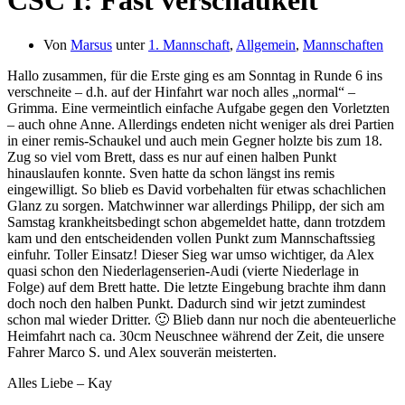
CSC I: Fast verschaukelt
Von
Marsus
unter
1. Mannschaft
,
Allgemein
,
Mannschaften
Hallo zusammen, für die Erste ging es am Sonntag in Runde 6 ins
verschneite – d.h. auf der Hinfahrt war noch alles „normal“ –
Grimma. Eine vermeintlich einfache Aufgabe gegen den Vorletzten
– auch ohne Anne. Allerdings endeten nicht weniger als drei Partien
in einer remis-Schaukel und auch mein Gegner holzte bis zum 18.
Zug so viel vom Brett, dass es nur auf einen halben Punkt
hinauslaufen konnte. Sven hatte da schon längst ins remis
eingewilligt. So blieb es David vorbehalten für etwas schachlichen
Glanz zu sorgen. Matchwinner war allerdings Philipp, der sich am
Samstag krankheitsbedingt schon abgemeldet hatte, dann trotzdem
kam und den entscheidenden vollen Punkt zum Mannschaftssieg
einfuhr. Toller Einsatz! Dieser Sieg war umso wichtiger, da Alex
quasi schon den Niederlagenserien-Audi (vierte Niederlage in
Folge) auf dem Brett hatte. Die letzte Eingebung brachte ihm dann
doch noch den halben Punkt. Dadurch sind wir jetzt zumindest
schon mal wieder Dritter. 🙂 Blieb dann nur noch die abenteuerliche
Heimfahrt nach ca. 30cm Neuschnee während der Zeit, die unsere
Fahrer Marco S. und Alex souverän meisterten.
Alles Liebe – Kay