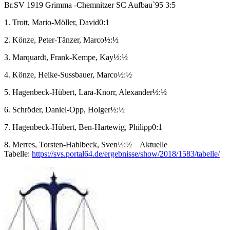
Br.SV 1919 Grimma -Chemnitzer SC Aufbau`95 3:5
1. Trott, Mario-Möller, David0:1
2. Könze, Peter-Tänzer, Marco½:½
3. Marquardt, Frank-Kempe, Kay½:½
4. Könze, Heike-Sussbauer, Marco½:½
5. Hagenbeck-Hübert, Lara-Knorr, Alexander½:½
6. Schröder, Daniel-Opp, Holger½:½
7. Hagenbeck-Hübert, Ben-Hartewig, Philipp0:1
8. Merres, Torsten-Hahlbeck, Sven½:½ Aktuelle
Tabelle:
https://svs.portal64.de/ergebnisse/show/2018/1583/tabelle/