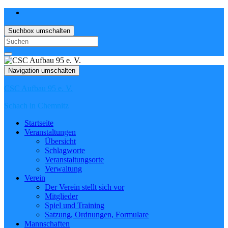
Suchbox umschalten
Search
for:
Navigation umschalten
CSC Aufbau 95 e. V.
Schach in Chemnitz
Startseite
Veranstaltungen
Übersicht
Schlagworte
Veranstaltungsorte
Verwaltung
Verein
Der Verein stellt sich vor
Mitglieder
Spiel und Training
Satzung, Ordnungen, Formulare
Mannschaften