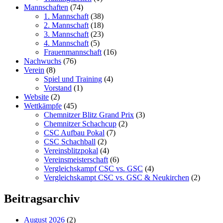
Mannschaften
(74)
1. Mannschaft
(38)
2. Mannschaft
(18)
3. Mannschaft
(23)
4. Mannschaft
(5)
Frauenmannschaft
(16)
Nachwuchs
(76)
Verein
(8)
Spiel und Training
(4)
Vorstand
(1)
Website
(2)
Wettkämpfe
(45)
Chemnitzer Blitz Grand Prix
(3)
Chemnitzer Schachcup
(2)
CSC Aufbau Pokal
(7)
CSC Schachball
(2)
Vereinsblitzpokal
(4)
Vereinsmeisterschaft
(6)
Vergleichskampf CSC vs. GSC
(4)
Vergleichskampt CSC vs. GSC & Neukirchen
(2)
Beitragsarchiv
August 2026
(2)