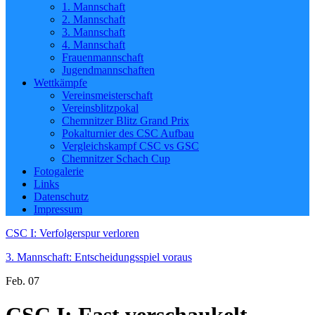
1. Mannschaft
2. Mannschaft
3. Mannschaft
4. Mannschaft
Frauenmannschaft
Jugendmannschaften
Wettkämpfe
Vereinsmeisterschaft
Vereinsblitzpokal
Chemnitzer Blitz Grand Prix
Pokalturnier des CSC Aufbau
Vergleichskampf CSC vs GSC
Chemnitzer Schach Cup
Fotogalerie
Links
Datenschutz
Impressum
CSC I: Verfolgerspur verloren
3. Mannschaft: Entscheidungsspiel voraus
Feb.
07